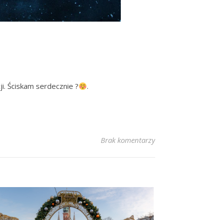
i. Ściskam serdecznie ?
.
Brak komentarzy