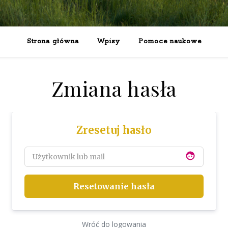
Strona główna
Wpisy
Pomoce naukowe
Zmiana hasła
Zresetuj hasło
face
face
Wróć do logowania