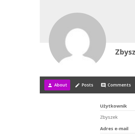
Zbys
About
Posts
Comments
person
create
comment
Użytkownik
Zbyszek
Adres e-mail