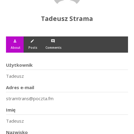
Tadeusz Strama
person
create
comment
About
Posts
Comments
Użytkownik
Tadeusz
Adres e-mail
stramtrans@poczta.fm
Imię
Tadeusz
Nazwisko